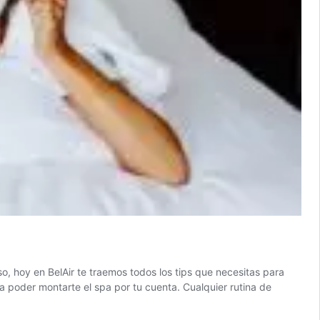
o, hoy en BelAir te traemos todos los tips que necesitas para
 poder montarte el spa por tu cuenta. Cualquier rutina de