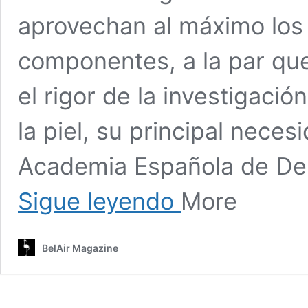
aprovechan al máximo los 
componentes, a la par que
el rigor de la investigaci
la piel, su principal neces
Academia Española de Der
Estos
Sigue leyendo
More
son
los
elementos
BelAir Magazine
de
la
naturaleza
más
beneficiosos