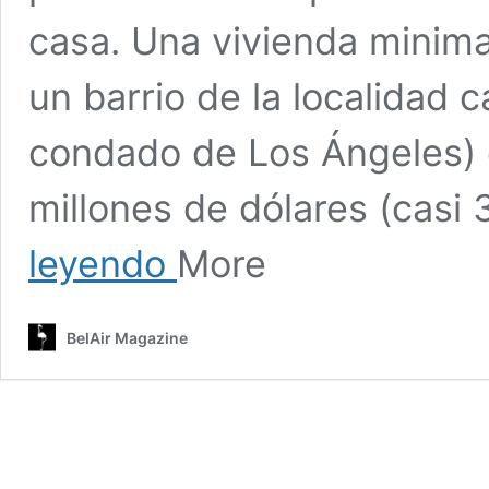
casa. Una vivienda minimal
un barrio de la localidad c
condado de Los Ángeles) 
millones de dólares (casi
Kim
leyendo
More
Kardashian
muestra
su
BelAir Magazine
casa…
y
la
habitación
de
su
hija