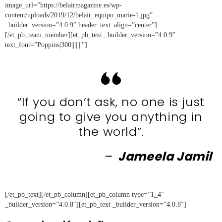
image_url=”https://belairmagazine.es/wp-
content/uploads/2019/12/belair_equipo_marie-1.jpg”
_builder_version=”4.0.9″ header_text_align=”center”]
[/et_pb_team_member][et_pb_text _builder_version=”4.0.9″
text_font=”Poppins|300|||||||”]
“If you don’t ask, no one is just
going to give you anything in
the world”.
–
Jameela Jamil
[/et_pb_text][/et_pb_column][et_pb_column type=”1_4″
_builder_version=”4.0.8″][et_pb_text _builder_version=”4.0.8″]