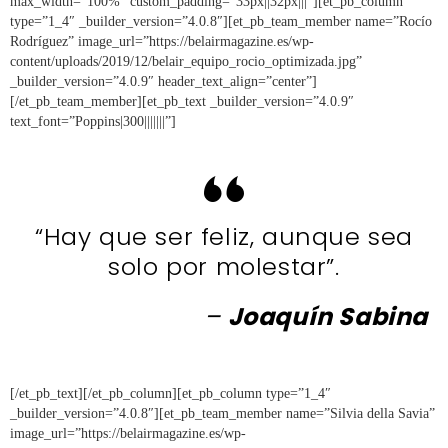
max_width=”100%” custom_padding=”33px||32px|||”][et_pb_column
type=”1_4″ _builder_version=”4.0.8″][et_pb_team_member name=”Rocío
Rodríguez” image_url=”https://belairmagazine.es/wp-
content/uploads/2019/12/belair_equipo_rocio_optimizada.jpg”
_builder_version=”4.0.9″ header_text_align=”center”]
[/et_pb_team_member][et_pb_text _builder_version=”4.0.9″
text_font=”Poppins|300|||||||”]
“Hay que ser feliz, aunque sea
solo por molestar”.
–
Joaquín Sabina
[/et_pb_text][/et_pb_column][et_pb_column type=”1_4″
_builder_version=”4.0.8″][et_pb_team_member name=”Silvia della Savia”
image_url=”https://belairmagazine.es/wp-