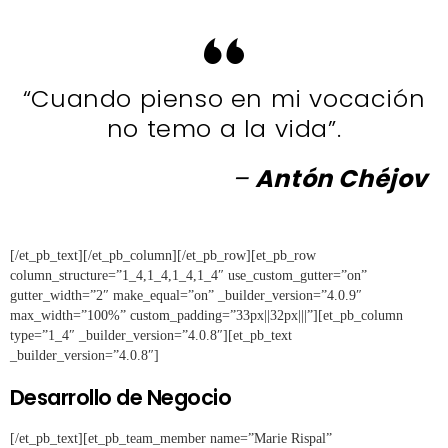
“Cuando pienso en mi vocación
no temo a la vida”.
–
Antón Chéjov
[/et_pb_text][/et_pb_column][/et_pb_row][et_pb_row
column_structure=”1_4,1_4,1_4,1_4″ use_custom_gutter=”on”
gutter_width=”2″ make_equal=”on” _builder_version=”4.0.9″
max_width=”100%” custom_padding=”33px||32px|||”][et_pb_column
type=”1_4″ _builder_version=”4.0.8″][et_pb_text
_builder_version=”4.0.8″]
Desarrollo de Negocio
[/et_pb_text][et_pb_team_member name=”Marie Rispal”