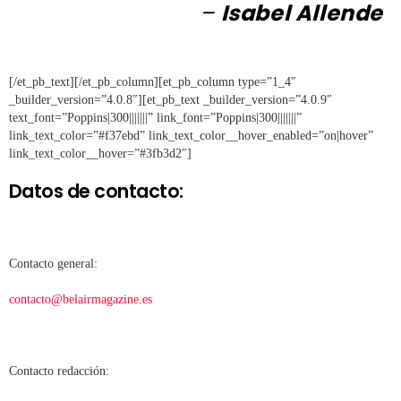
–
Isabel Allende
[/et_pb_text][/et_pb_column][et_pb_column type=”1_4″
_builder_version=”4.0.8″][et_pb_text _builder_version=”4.0.9″
text_font=”Poppins|300|||||||” link_font=”Poppins|300|||||||”
link_text_color=”#f37ebd” link_text_color__hover_enabled=”on|hover”
link_text_color__hover=”#3fb3d2″]
Datos de contacto:
Contacto general:
contacto@belairmagazine.es
Contacto redacción: