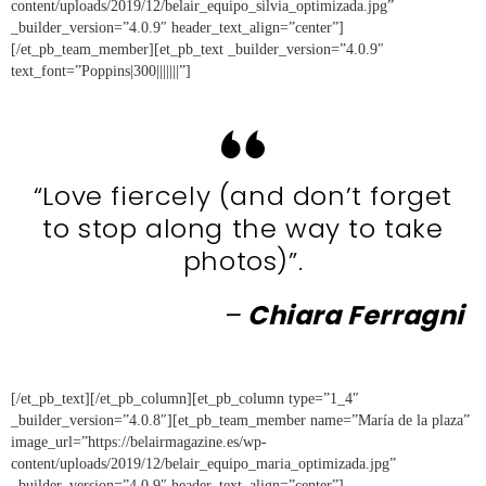
content/uploads/2019/12/belair_equipo_silvia_optimizada.jpg”
_builder_version=”4.0.9″ header_text_align=”center”]
[/et_pb_team_member][et_pb_text _builder_version=”4.0.9″
text_font=”Poppins|300|||||||”]
“Love fiercely (and don’t forget
to stop along the way to take
photos)”.
–
Chiara Ferragni
[/et_pb_text][/et_pb_column][et_pb_column type=”1_4″
_builder_version=”4.0.8″][et_pb_team_member name=”María de la plaza”
image_url=”https://belairmagazine.es/wp-
content/uploads/2019/12/belair_equipo_maria_optimizada.jpg”
_builder_version=”4.0.9″ header_text_align=”center”]