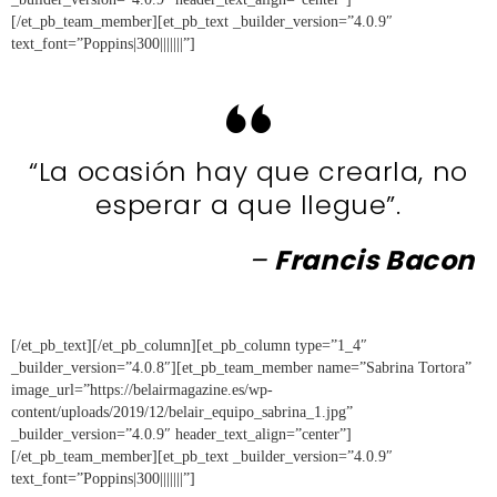
[/et_pb_team_member][et_pb_text _builder_version=”4.0.9″
text_font=”Poppins|300|||||||”]
“La ocasión hay que crearla, no
esperar a que llegue”.
–
Francis Bacon
[/et_pb_text][/et_pb_column][et_pb_column type=”1_4″
_builder_version=”4.0.8″][et_pb_team_member name=”Sabrina Tortora”
image_url=”https://belairmagazine.es/wp-
content/uploads/2019/12/belair_equipo_sabrina_1.jpg”
_builder_version=”4.0.9″ header_text_align=”center”]
[/et_pb_team_member][et_pb_text _builder_version=”4.0.9″
text_font=”Poppins|300|||||||”]