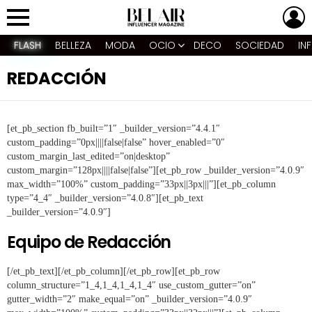
L
Menu
FLASH
BELLEZA
MODA
OCIO
DECO
SOCIEDAD
IN
REDACCIÓN
[et_pb_section fb_built=”1″ _builder_version=”4.4.1″
custom_padding=”0px||||false|false” hover_enabled=”0″
custom_margin_last_edited=”on|desktop”
custom_margin=”128px||||false|false”][et_pb_row _builder_version=”4.0.9″
max_width=”100%” custom_padding=”33px||3px|||”][et_pb_column
type=”4_4″ _builder_version=”4.0.8″][et_pb_text
_builder_version=”4.0.9″]
Equipo de Redacción
[/et_pb_text][/et_pb_column][/et_pb_row][et_pb_row
column_structure=”1_4,1_4,1_4,1_4″ use_custom_gutter=”on”
gutter_width=”2″ make_equal=”on” _builder_version=”4.0.9″