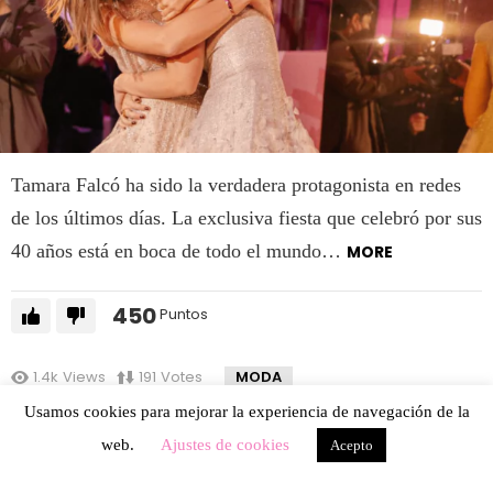
Tamara Falcó ha sido la verdadera protagonista en redes
de los últimos días. La exclusiva fiesta que celebró por sus
40 años está en boca de todo el mundo…
MORE
450
Puntos
1.4k
Views
191
Votes
MODA
¿Qué es Ventis? Mario Vaquerizo
Usamos cookies para mejorar la experiencia de navegación de la
apadrina este Marketplace italiano
web.
Ajustes de cookies
Acepto
que desembarca en España