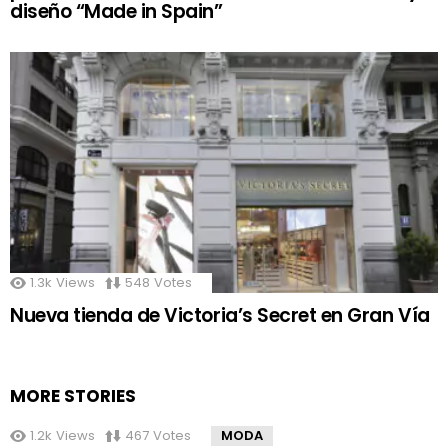
diseño “Made in Spain”
1.3k
Views
548
Votes
Nueva tienda de Victoria’s Secret en Gran Vía
MORE STORIES
1.2k
Views
467
Votes
MODA