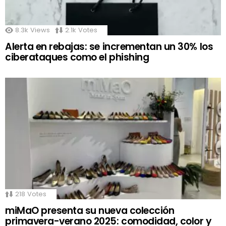
8.3k
Views
2.1k
Votes
Alerta en rebajas: se incrementan un 30% los
ciberataques como el phishing
218
Votes
miMaO presenta su nueva colección
primavera-verano 2025: comodidad, color y