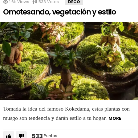
1.6k
Views
533
Votes
DECO
Omotesando, vegetación y estilo
Tomada la idea del famoso Kokedama, estas plantas con
musgo son tendencia y darán estilo a tu hogar.
MORE
533
Puntos