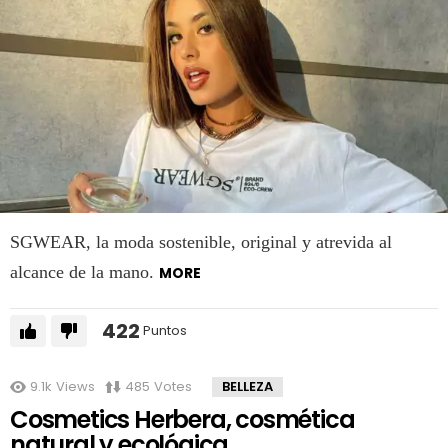
SGWEAR, la moda sostenible, original y atrevida al
alcance de la mano.
MORE
422
Puntos
9.1k
Views
485
Votes
BELLEZA
Cosmetics Herbera, cosmética
natural y ecológica