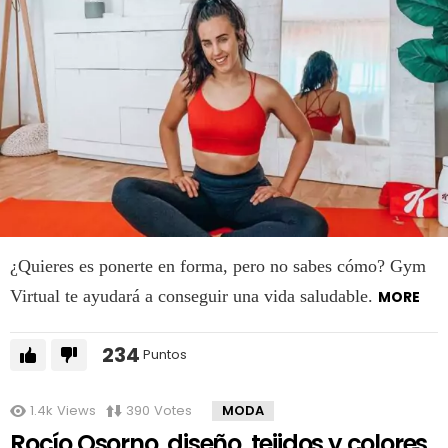
¿Quieres es ponerte en forma, pero no sabes cómo? Gym
Virtual te ayudará a conseguir una vida saludable.
MORE
234
Puntos
1.4k
Views
390
Votes
MODA
Rocío Osorno, diseño, tejidos y colores