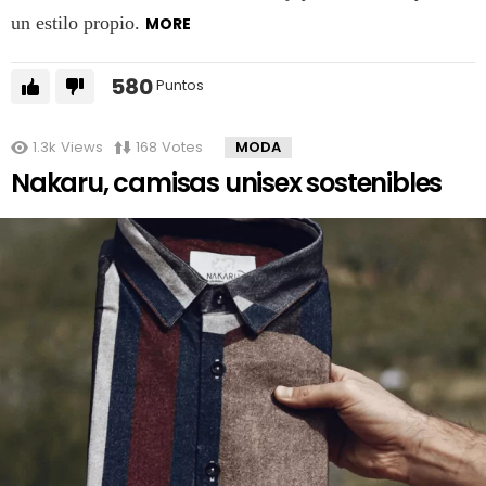
un estilo propio.
MORE
580
Puntos
1.3k
Views
168
Votes
MODA
Nakaru, camisas unisex sostenibles