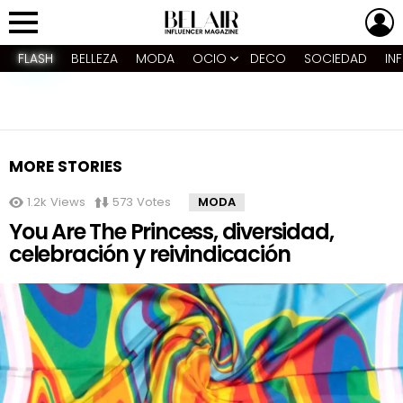
L
Menu
FLASH
BELLEZA
MODA
OCIO
DECO
SOCIEDAD
IN
ARCHIVOS:
MARCAS TRENDY
MORE STORIES
1.2k
Views
573
Votes
MODA
You Are The Princess, diversidad,
celebración y reivindicación