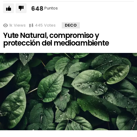
648
Puntos
1k
Views
445
Votes
DECO
Yute Natural, compromiso y
protección del medioambiente