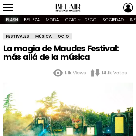
L
Menu
FLASH
BELLEZA
MODA
OCIO
DECO
SOCIEDAD
IN
FESTIVALES
MÚSICA
OCIO
La magia de Maudes Festival:
más allá de la música
1.1k
Views
14.1k
Votes