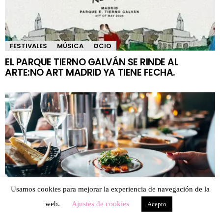
FESTIVALES
MÚSICA
OCIO
EL PARQUE TIERNO GALVÁN SE RINDE AL
ARTE:NO ART MADRID YA TIENE FECHA.
Usamos cookies para mejorar la experiencia de navegación de la
web.
Ajustes de cookies
Acepto
GASTRONOMÍA
OCIO