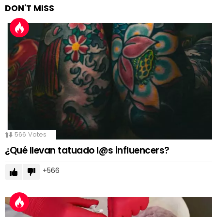
DON'T MISS
566
Votes
¿Qué llevan tatuado l@s influencers?
566