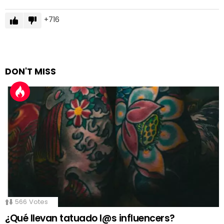
716
DON'T MISS
566
Votes
¿Qué llevan tatuado l@s influencers?