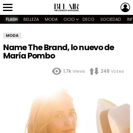
L
Menu
FLASH
BELLEZA
MODA
OCIO
DECO
SOCIEDAD
IN
MODA
Name The Brand, lo nuevo de
María Pombo
1.7k
Views
248
Votes