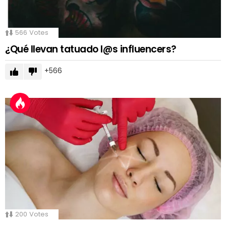
566
Votes
¿Qué llevan tatuado l@s influencers?
566
200
Votes