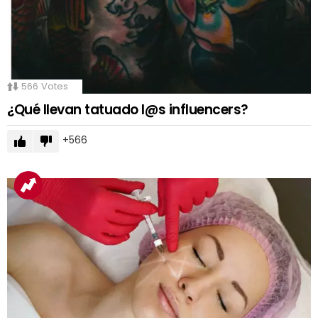
566
Votes
¿Qué llevan tatuado l@s influencers?
566