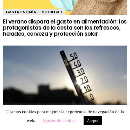
GASTRONOMÍA
SOCIEDAD
El verano dispara el gasto en alimentación: los
protagonistas de la cesta son los refrescos,
helados, cerveza y protección solar
Usamos cookies para mejorar la experiencia de navegación de la
OCIO
SOCIEDAD
web.
Ajustes de cookies
La demanda de terrazas en bares aumenta
Acepto
un 10%, aunque la movilidad se reduce por el