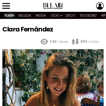
L
Menu
FLASH
BELLEZA
MODA
OCIO
DECO
SOCIEDAD
IN
Clara Fernández
3.6k
Views
659
Votes