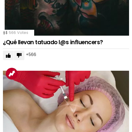
566
Votes
¿Qué llevan tatuado l@s influencers?
566