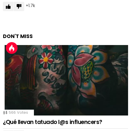
1.7k
DON'T MISS
566
Votes
¿Qué llevan tatuado l@s influencers?