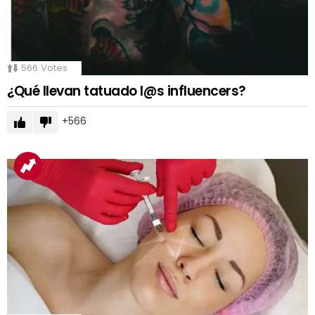
566
Votes
¿Qué llevan tatuado l@s influencers?
566