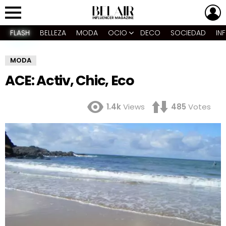
L
Menu
FLASH
BELLEZA
MODA
OCIO
DECO
SOCIEDAD
IN
MODA
ACE: Activ, Chic, Eco
1.4k
Views
485
Votes