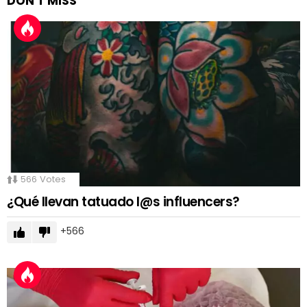
DON'T MISS
566
Votes
¿Qué llevan tatuado l@s influencers?
566