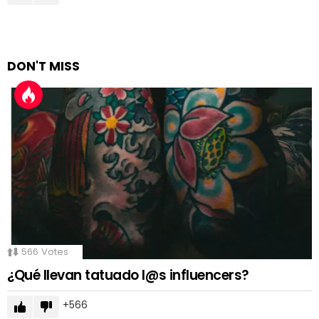
DON'T MISS
566
Votes
¿Qué llevan tatuado l@s influencers?
566