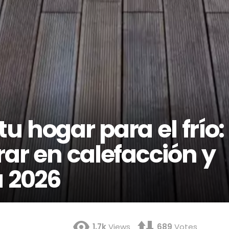
 hogar para el frío:
rar en calefacción y
a 2026
1.7k
Views
689
Votes