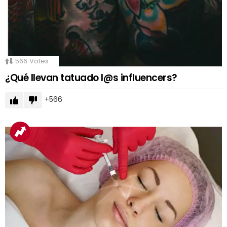
566
Votes
¿Qué llevan tatuado l@s influencers?
566