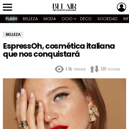
L
Menu
FLASH
BELLEZA
MODA
OCIO
DECO
SOCIEDAD
IN
BELLEZA
EspressOh, cosmética italiana
que nos conquistará
1.1k
Views
131
Votes