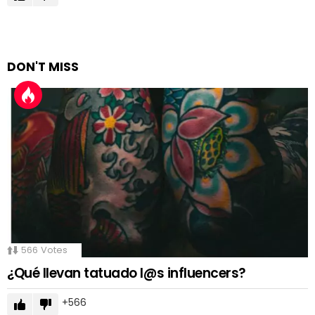
DON'T MISS
566
Votes
¿Qué llevan tatuado l@s influencers?
566