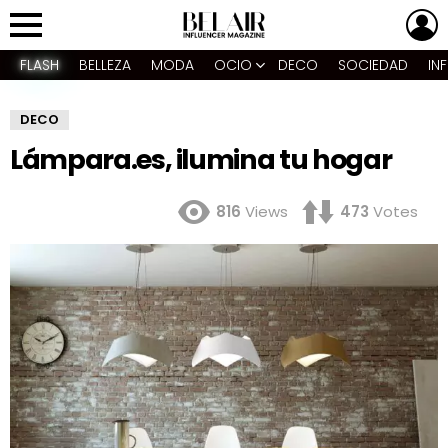
L
Menu
FLASH
BELLEZA
MODA
OCIO
DECO
SOCIEDAD
IN
DECO
Lámpara.es, ilumina tu hogar
816
Views
473
Votes