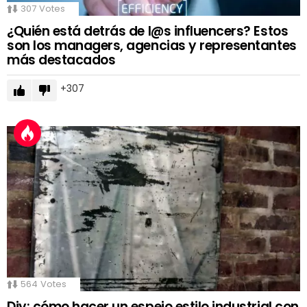
307
Votes
¿Quién está detrás de l@s influencers? Estos
son los managers, agencias y representantes
más destacados
307
564
Votes
Diy: cómo hacer un espejo estilo industrial con