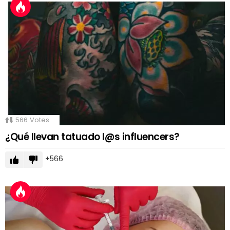
566
Votes
¿Qué llevan tatuado l@s influencers?
566