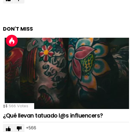
DON'T MISS
566
Votes
¿Qué llevan tatuado l@s influencers?
566