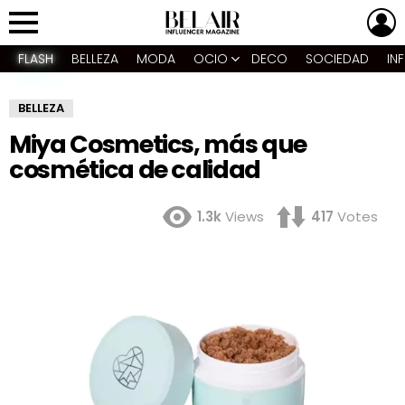
L
Menu
FLASH
BELLEZA
MODA
OCIO
DECO
SOCIEDAD
IN
BELLEZA
Miya Cosmetics, más que
cosmética de calidad
1.3k
Views
417
Votes