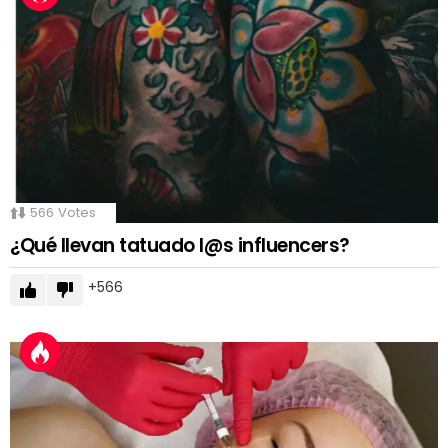
566
Votes
¿Qué llevan tatuado l@s influencers?
566