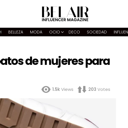
H
BELLEZA
MODA
OCIO
DECO
SOCIEDAD
INFLUE
patos de mujeres para
1.5k
Views
203
Votes