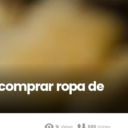
 comprar ropa de
1k
Views
686
Votes