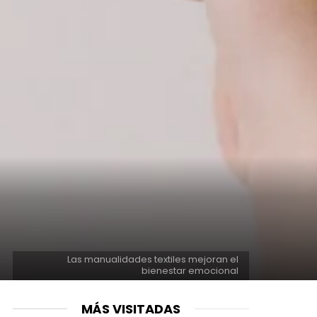
Las manualidades textiles mejoran el
bienestar emocional
MÁS VISITADAS