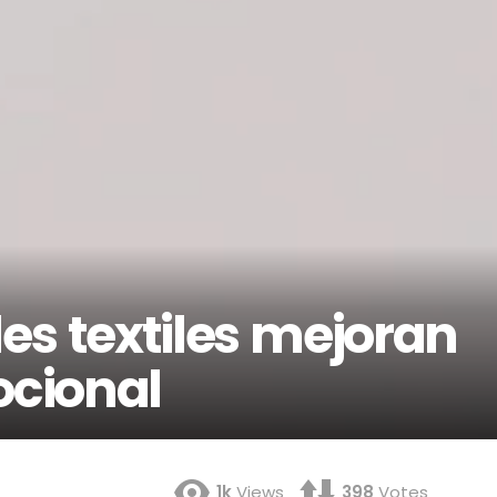
s textiles mejoran
ocional
1k
Views
398
Votes