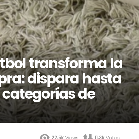
tbol transforma la
pra: dispara hasta
 categorías de
22.5k
Views
11.3k
Votes