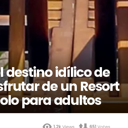
 destino idílico de
frutar de un Resort
solo para adultos
1.2k
Views
651
Votes