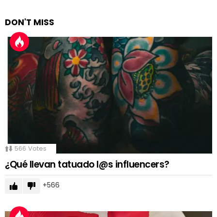
DON'T MISS
566
Votes
¿Qué llevan tatuado l@s influencers?
566