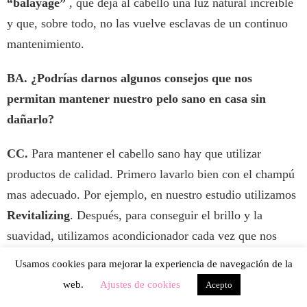
“balayage”
, que deja al cabello una luz natural increíble
y que, sobre todo, no las vuelve esclavas de un continuo
mantenimiento.
BA. ¿Podrías darnos algunos consejos que nos
permitan mantener nuestro pelo sano en casa sin
dañarlo?
CC.
Para mantener el cabello sano hay que utilizar
productos de calidad. Primero lavarlo bien con el champú
mas adecuado. Por ejemplo, en nuestro estudio utilizamos
Revitalizing
. Después, para conseguir el brillo y la
suavidad, utilizamos acondicionador cada vez que nos
lavamos el cabello. Una vez o, máximo, dos veces por
Usamos cookies para mejorar la experiencia de navegación de la
semana, hay que poner una mascarilla (en la linea de
web.
Ajustes de cookies
Acepto
Balmain puedes encontrar
Repair
) para hidratar a fondo,