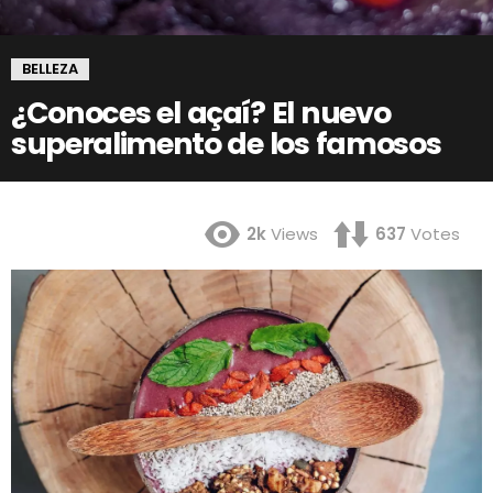
BELLEZA
¿Conoces el açaí? El nuevo
superalimento de los famosos
2k
Views
637
Votes