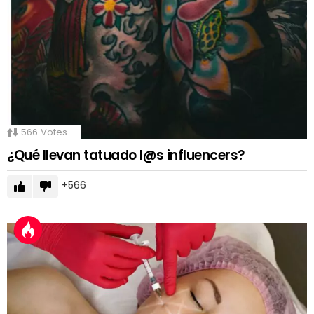
566
Votes
¿Qué llevan tatuado l@s influencers?
566