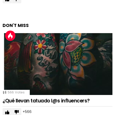
DON'T MISS
566
Votes
¿Qué llevan tatuado l@s influencers?
566