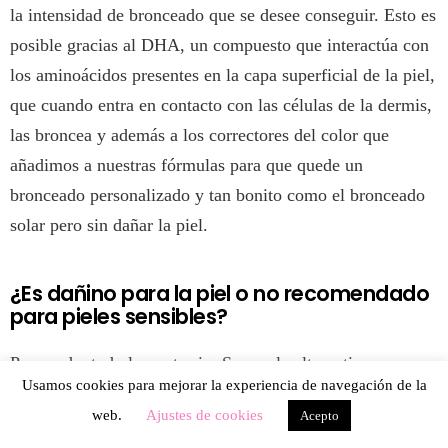
la intensidad de bronceado que se desee conseguir. Esto es
posible gracias al DHA, un compuesto que interactúa con
los aminoácidos presentes en la capa superficial de la piel,
que cuando entra en contacto con las células de la dermis,
las broncea y además a los correctores del color que
añadimos a nuestras fórmulas para que quede un
bronceado personalizado y tan bonito como el bronceado
solar pero sin dañar la piel.
¿Es dañino para la piel o no recomendado
para pieles sensibles?
Para nada, todo lo contrario. Somos la alternativa
Usamos cookies para mejorar la experiencia de navegación de la
saludable y por eso nos han consolidado ya en varias
web.
Ajustes de cookies
Acepto
ocasiones como la nueva generación del bronceado.