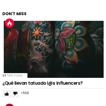
DON'T MISS
566
Votes
¿Qué llevan tatuado l@s influencers?
566