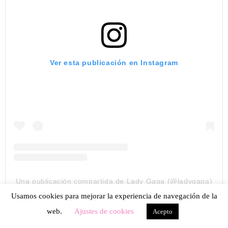
Ver esta publicación en Instagram
Una publicación compartida de Lady Gaga (@ladygaga)
Usamos cookies para mejorar la experiencia de navegación de la
Cejas finas
. Aunque la tendencia se aleja de este tipo de
web.
Ajustes de cookies
Acepto
cejas, es cierto que algunas famosas como,
Uma