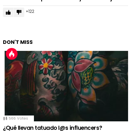
122
DON'T MISS
566
Votes
¿Qué llevan tatuado l@s influencers?