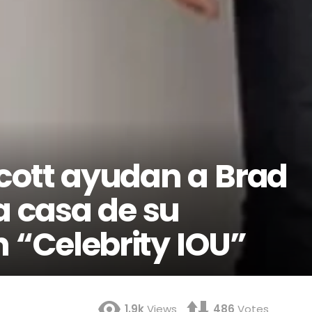
cott ayudan a Brad
la casa de su
 “Celebrity IOU”
1.9k
Views
486
Votes