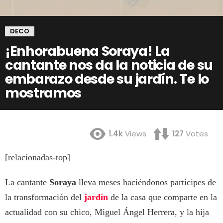
DECO
¡Enhorabuena Soraya! La
cantante nos da la noticia de su
embarazo desde su jardín. Te lo
mostramos
1.4k
Views
127
Votes
[relacionadas-top]
La cantante
Soraya
lleva meses haciéndonos partícipes de
la transformación del
jardín
de la casa que comparte en la
actualidad con su chico, Miguel Ángel Herrera, y la hija