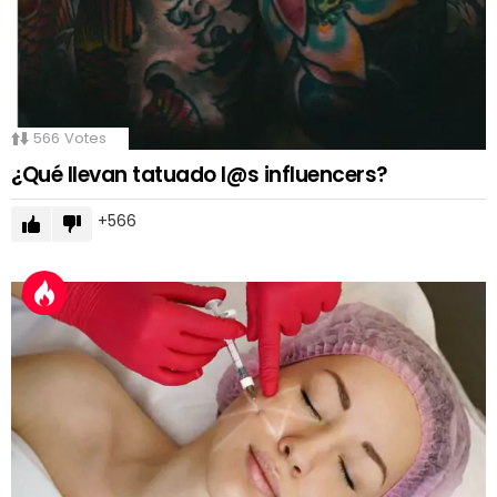
566
Votes
¿Qué llevan tatuado l@s influencers?
566