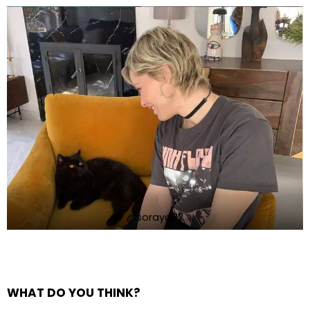
@soraya82
WHAT DO YOU THINK?