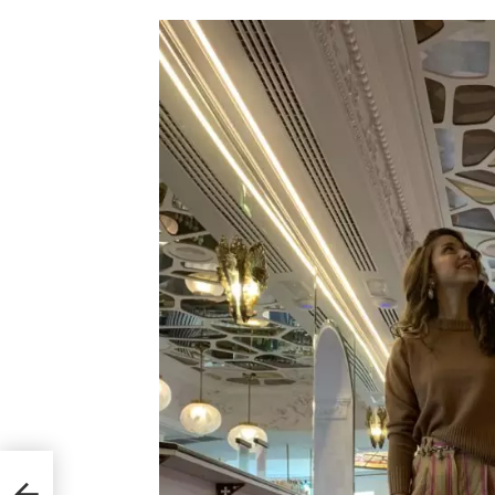
ntal
ave