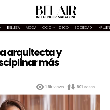
H
BELLEZA
MODA
OCIO
DECO
SOCIEDAD
INFLUE
la arquitecta y
sciplinar más
1.6k
Views
601
Votes