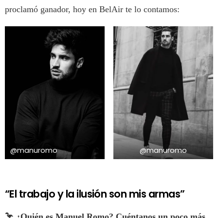
proclamó ganador, hoy en BelAir te lo contamos:
@manuromo
@manuromo
“El trabajo y la ilusión son mis armas”
🦩 ¿Quién es Manuel Romo? Cuéntanos un poco más