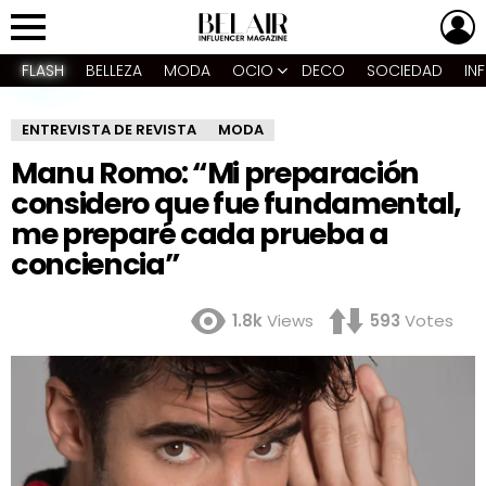
L
Menu
FLASH
BELLEZA
MODA
OCIO
DECO
SOCIEDAD
IN
ENTREVISTA DE REVISTA
MODA
Manu Romo: “Mi preparación
considero que fue fundamental,
me preparé cada prueba a
conciencia”
1.8k
Views
593
Votes