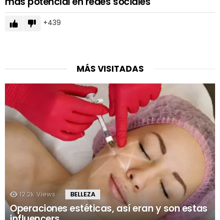
más potencial en redes sociales
439
MÁS VISITADAS
12.2k
Views
BELLEZA
Operaciones estéticas, así eran y son estas
influencers