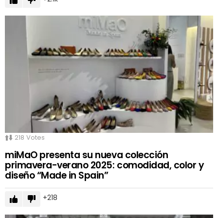
218
Votes
miMaO presenta su nueva colección
primavera-verano 2025: comodidad, color y
diseño “Made in Spain”
218