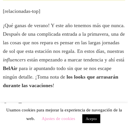
[relacionadas-top]
¡Qué ganas de verano! Y este año tenemos más que nunca.
Después de una complicada entrada a la primavera, una de
las cosas que nos repara es pensar en las largas jornadas
de sol que esta estación nos regala. En estos días, nuestras
influencers
están empezando a marcar tendencia y ahí está
BelAir
para ir apuntando todo sin que se nos escape
ningún detalle. ¡Toma nota de
los looks que arrasarán
durante las vacaciones
!
Crop Top
Usamos cookies para mejorar la experiencia de navegación de la
Los
crop tops
se presentan como una de las tendencias
web.
Ajustes de cookies
Acepto
más rotundas de la temporada. Para conseguir un
look
un