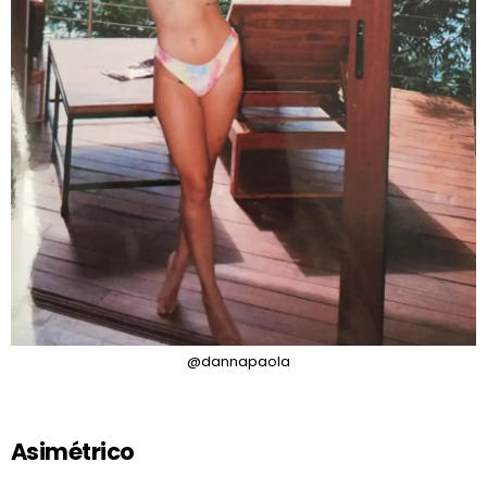
@dannapaola
Asimétrico