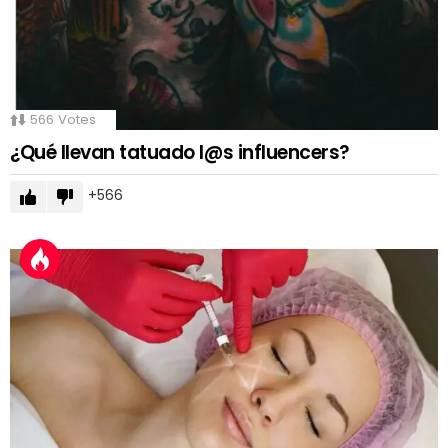
566
Votes
¿Qué llevan tatuado l@s influencers?
566