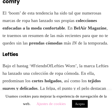
comfy
El ‘boom’ de esta tendencia ha sido tal que numerosas
marcas de ropa han lanzado sus propias
colecciones
enfocadas a la moda confortable
. En
BelAir Magazine
,
te traemos un resumen de las más recientes para que no te
quedes sin las
prendas cómodas
más
IN
de la temporada.
Lefties
Bajo el hastag ‘#FriendsOfLefties Worn’, la marca Lefties
ha lanzado una colección de ropa cómoda. En ella,
predominan los
cortes holgados
, así como los
tejidos
suaves y delicados
. La felpa, el punto y el pelo destacan
junto con una paleta de colores
nudes
, clásicos y pastel.
Usamos cookies para mejorar la experiencia de navegación de la
web.
Ajustes de cookies
Acepto
Asimismo, una de nuestras
influencers
favoritas,
Teresa