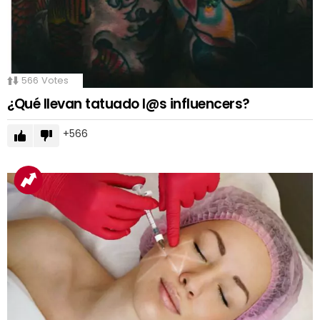
566
Votes
¿Qué llevan tatuado l@s influencers?
566