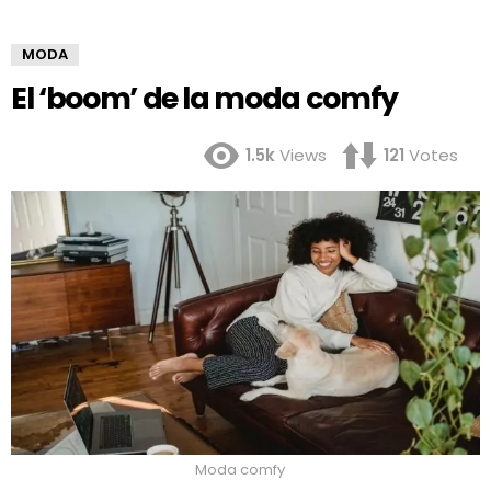
MODA
El ‘boom’ de la moda comfy
1.5k
Views
121
Votes
Moda comfy