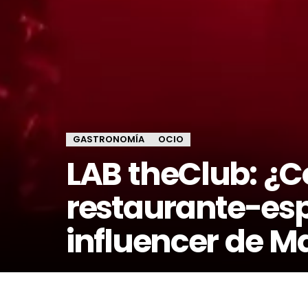
GASTRONOMÍA
OCIO
LAB theClub: ¿C
restaurante-es
influencer de M