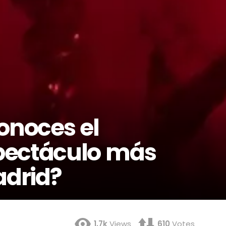
onoces el
pectáculo más
adrid?
1.7k
Views
610
Votes