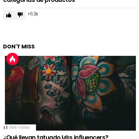
11.3k
DON'T MISS
566
Votes
¿Qué llevan tatuado l@s influencers?