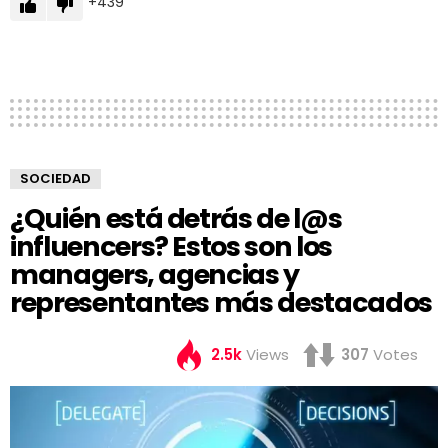
439
SOCIEDAD
¿Quién está detrás de l@s
influencers? Estos son los
managers, agencias y
representantes más destacados
2.5k
Views
307
Votes