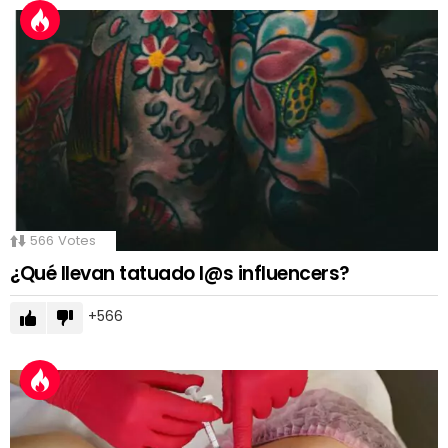
566
Votes
¿Qué llevan tatuado l@s influencers?
566