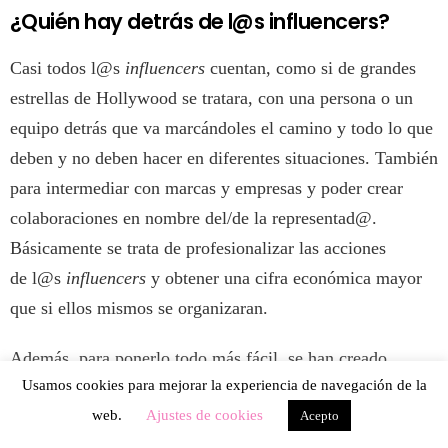
¿Quién hay detrás de l@s influencers?
Casi todos l@s
influencers
cuentan, como si de grandes
estrellas de Hollywood se tratara, con una persona o un
equipo detrás que va marcándoles el camino y todo lo que
deben y no deben hacer en diferentes situaciones. También
para intermediar con marcas y empresas y poder crear
colaboraciones en nombre del/de la representad@.
Básicamente se trata de profesionalizar las acciones
de l@s
influencers
y obtener una cifra económica mayor
que si ellos mismos se organizaran.
Además, para ponerlo todo más fácil, se han creado
Usamos cookies para mejorar la experiencia de navegación de la
agencias que cuentan con una importante base de
web.
Ajustes de cookies
datos de
influencers
para que las marcas tengan un amplio
Acepto
espectro para elegir con quién quieren trabajar. Y existen