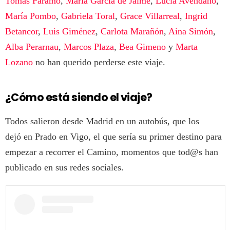
Tomás Páramo
,
María García de Jaime
,
Lucía Avendaño
,
María Pombo
,
Gabriela Toral
,
Grace Villarreal
,
Ingrid
Betancor
,
Luis Giménez
,
Carlota Marañón
,
Aina Simón
,
Alba Perarnau
,
Marcos Plaza
,
Bea Gimeno
y
Marta
Lozano
no han querido perderse este viaje.
¿Cómo está siendo el viaje?
Todos salieron desde Madrid en un autobús, que los
dejó en Prado en Vigo, el que sería su primer destino para
empezar a recorrer el Camino, momentos que tod@s han
publicado en sus redes sociales.