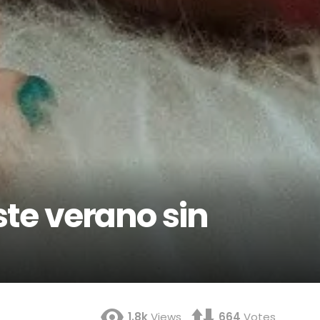
ste verano sin
1.8k
Views
664
Votes