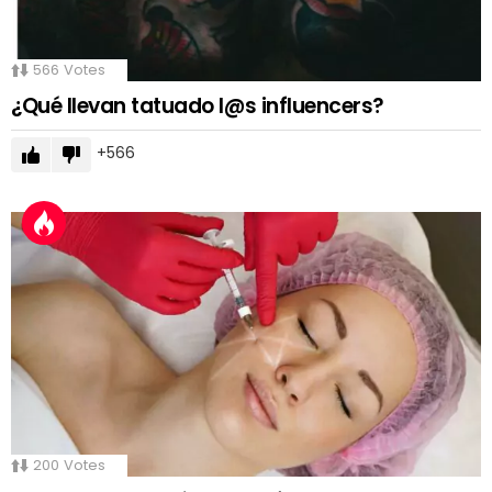
566
Votes
¿Qué llevan tatuado l@s influencers?
566
200
Votes