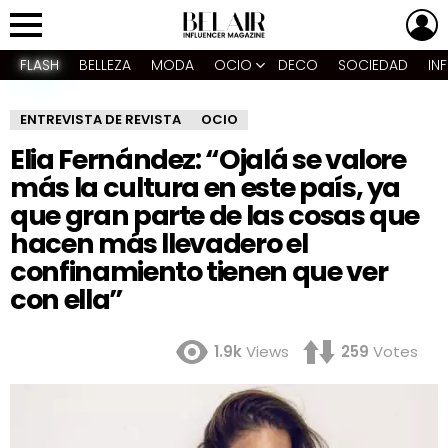
L
Menu
FLASH
BELLEZA
MODA
OCIO
DECO
SOCIEDAD
IN
ENTREVISTA DE REVISTA
OCIO
Elia Fernández: “Ojalá se valore
más la cultura en este país, ya
que gran parte de las cosas que
hacen más llevadero el
confinamiento tienen que ver
con ella”
1.9k
Views
259
Votes