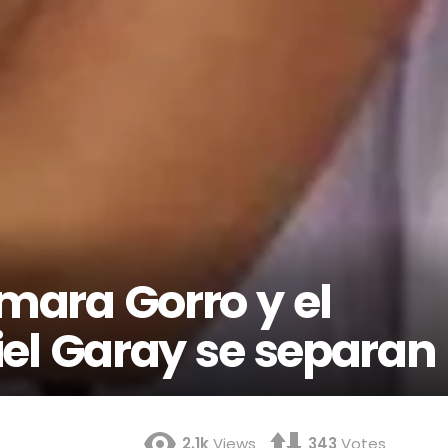
amara Gorro y el
iel Garay se separan
2.1k
Views
343
Votes