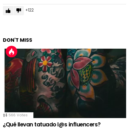
122
DON'T MISS
566
Votes
¿Qué llevan tatuado l@s influencers?