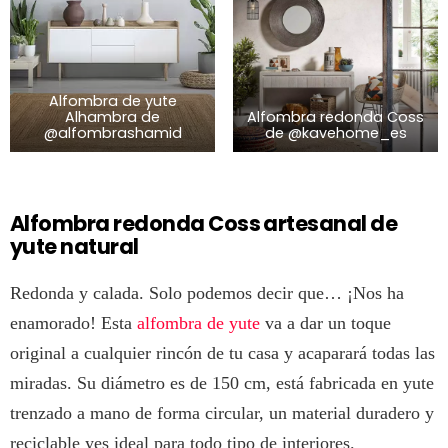
Alfombra de yute
Alhambra de
Alfombra redonda Coss
@alfombrashamid
de @kavehome_es
Alfombra redonda Coss artesanal de
yute natural
Redonda y calada. Solo podemos decir que… ¡Nos ha
enamorado! Esta
alfombra de yute
va a dar un toque
original a cualquier rincón de tu casa y acaparará todas las
miradas. Su diámetro es de 150 cm, está fabricada en yute
trenzado a mano de forma circular, un material duradero y
reciclable yes ideal para todo tipo de interiores.