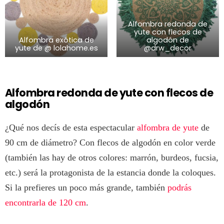
Alfombra redonda de
yute con flecos de
Alfombra exótica de
algodón de
yute de @ lolahome.es
@drw_decor
Alfombra redonda de yute con flecos de
algodón
¿Qué nos decís de esta espectacular
alfombra de yute
de
90 cm de diámetro? Con flecos de algodón en color verde
(también las hay de otros colores: marrón, burdeos, fucsia,
etc.) será la protagonista de la estancia donde la coloques.
Si la prefieres un poco más grande, también
podrás
encontrarla de 120 cm
.