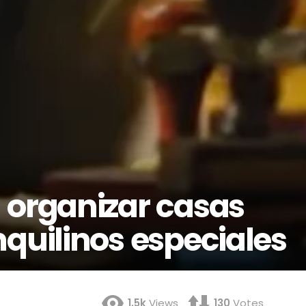
 organizar casas
quilinos especiales
1.5k
Views
130
Votes