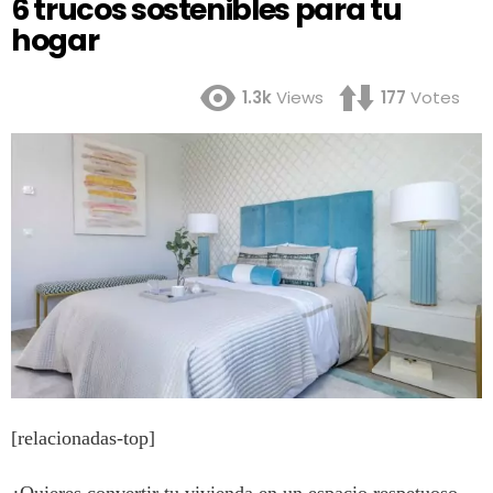
6 trucos sostenibles para tu
hogar
1.3k
Views
177
Votes
[relacionadas-top]