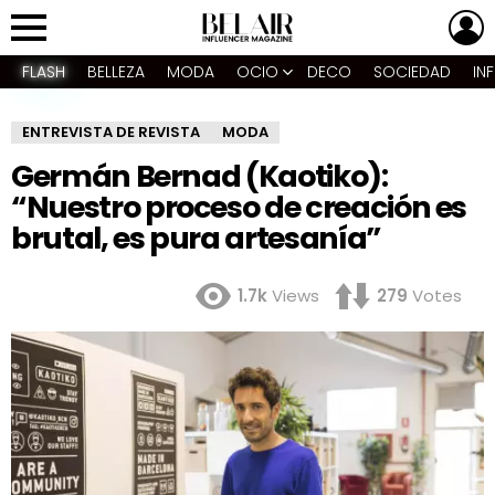
L
Menu
FLASH
BELLEZA
MODA
OCIO
DECO
SOCIEDAD
IN
ENTREVISTA DE REVISTA
MODA
Germán Bernad (Kaotiko):
“Nuestro proceso de creación es
brutal, es pura artesanía”
1.7k
Views
279
Votes