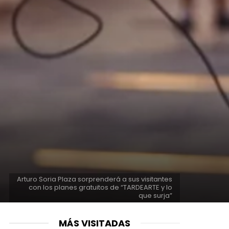
Arturo Soria Plaza sorprenderá a sus visitantes
con los planes gratuitos de “TARDEARTE y lo
que surja”
MÁS VISITADAS