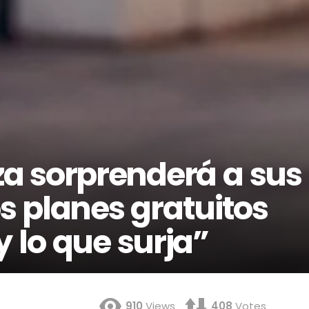
za sorprenderá a sus
os planes gratuitos
 lo que surja”
910
Views
408
Votes