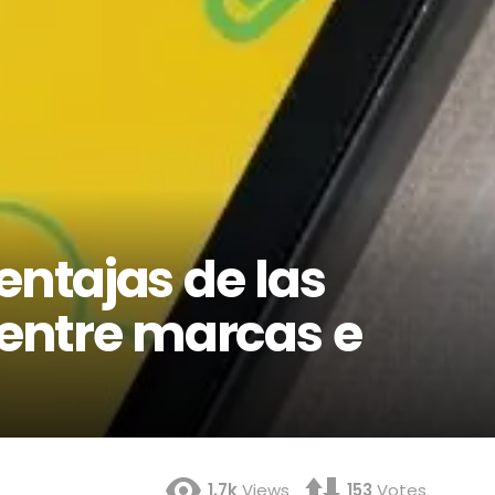
entajas de las
entre marcas e
1.7k
Views
153
Votes